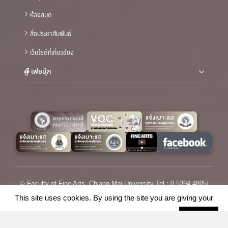
ห้องสมุด
สื่อประชาสัมพันธ์
เว็บไซต์ที่เกี่ยวข้อง
เฟซบุ๊ก
© Faculty of Fine Arts, Chiang Mai University
·
Tel : 0 5394 4805
|
Email :
saraban_fofa@cmu.ac.th
This site uses cookies. By using the site you are giving your
consent for us to set cookies.
Cookie settings
ACCEPT