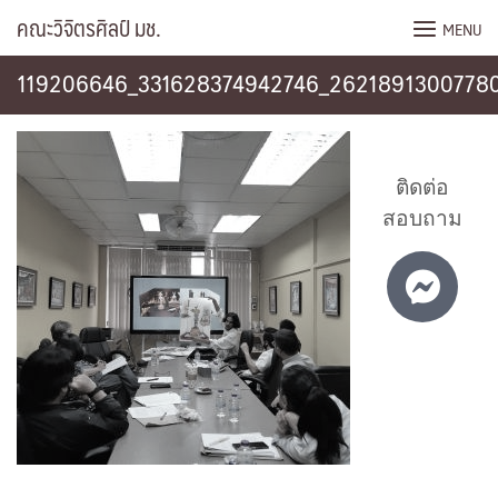
Skip
คณะวิจิตรศิลป์ มช.
MENU
to
content
119206646_331628374942746_2621891300778
ติดต่อ
สอบถาม