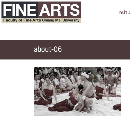
Skip
หน้า
to
content
about-06