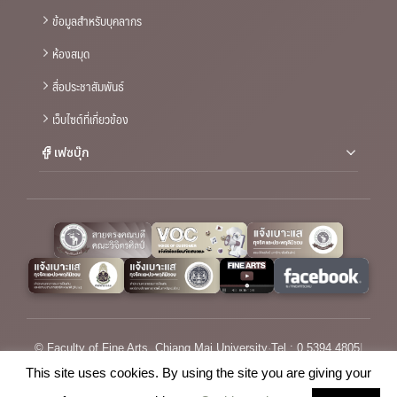
ข้อมูลสำหรับบุคลากร
ห้องสมุด
สื่อประชาสัมพันธ์
เว็บไซต์ที่เกี่ยวข้อง
เฟซบุ๊ก
© Faculty of Fine Arts, Chiang Mai University
·
Tel : 0 5394 4805
|
Email :
saraban_fofa@cmu.ac.th
This site uses cookies. By using the site you are giving your