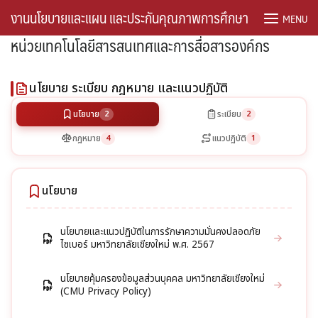
Skip
งานนโยบายและแผน และประกันคุณภาพการศึกษา
MENU
to
หน่วยเทคโนโลยีสารสนเทศและการสื่อสารองค์กร
content
#762 (ไม่มีชื่อ)
นโยบาย ระเบียบ กฎหมาย และแนวปฏิบัติ
register
นโยบาย
2
ระเบียบ
2
คู่มือ/เกณฑ์/ระเบียบ
กฎหมาย
4
แนวปฏิบัติ
1
คู่มือการปฏิบัติงาน
นโยบาย
งบประมาณ
นโยบายและแนวปฏิบัติในการรักษาความมั่นคงปลอดภัย
ติดต่อเรา
ไซเบอร์ มหาวิทยาลัยเชียงใหม่ พ.ศ. 2567
บุคคลากร
นโยบายคุ้มครองข้อมูลส่วนบุคคล มหาวิทยาลัยเชียงใหม่
(CMU Privacy Policy)
หน่วยงบประมาณและอัตรากำลัง