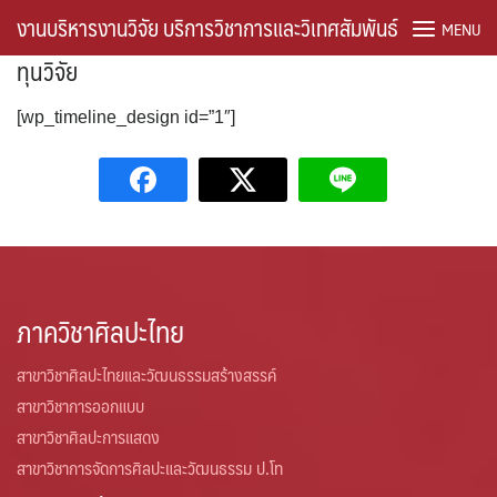
Skip
งานบริหารงานวิจัย บริการวิชาการและวิเทศสัมพันธ์
MENU
to
ทุนวิจัย
content
About the Journal
[wp_timeline_design id=”1″]
Frontpage of research
Home ThaiJo
Journal Information
Sample Page
ภาควิชาศิลปะไทย
สาขาวิชาศิลปะไทยและวัฒนธรรมสร้างสรรค์
Timeline
สาขาวิชาการออกแบบ
คู่มือการปฏิบัติงาน
สาขาวิชาศิลปะการแสดง
สาขาวิชาการจัดการศิลปะและวัฒนธรรม ป.โท
ดาวน์โหลด