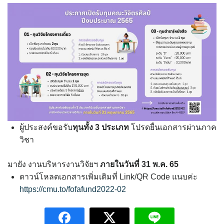
ดาวน์โหลดเอกสารเพิ่มเติม
ติดต่อเรา
ทุนวิจัย
คณะวิจิตรศิลป์ เปิดรับทุนวิจัย/ ทุนหนังสือ-ตำราปีงบประมาณ 2565
(เพิ่มเติม) 3 ประเภท
ทุนของคณะวิจิตรศิลป์ ปีงบประมาณ 2565
ผู้ประสงค์ขอรับ
ทุนทั้ง 3 ประเภท
โปรดยื่นเอกสารผ่านภาค
วิชา
บุคลากร
มายัง งานบริหารงานวิจัยฯ
ภายในวันที่ 31 พ.ค. 65
รายการทรัพย์สินทางปัญญา
ดาวน์โหลดเอกสารเพิ่มเติมที่ Link/QR Code แนบค่ะ
https://cmu.to/fofafund2022-02
วารสารวิจิตรศิลป์ ได้เผยแพร่บทความทางด้านศิลปกรรม ในระบบ
วารสารวิจิตรศิลป์ออนไลน์ (ThaiJO)