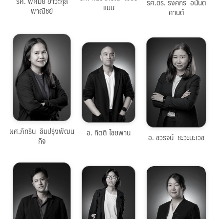
รศ. พิศมัย อาวะกุล
รศ.ดร. รงคกร อนันต
แมน
พาณิชย์
ศานต์
053-
053-
053-
944853
944853
944853
tarin.l@cmu.ac.th
chawaroj.c@cmu.ac.th
kitti.chaiyaparn@cmu.ac.th
คลิกดู
คลิกดู
คลิกดูประวัติ
ประวัติ
ผศ.ภัทริน ลิมปรุ่งพัฒน
ประวัติ
อ. กิตติ ไชยพาน
อ. ชวรจน์ ชะวะนะเวช
กิจ
053-
053-
944853
053-
944853
parn.i@cmu.ac.th
944853
t.phangsuwan@cmu.ac.th