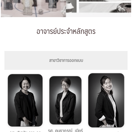
อาจารย์ประจำหลักสูตร
สาขาวิชาการออกแบบ
053-
053-
053-
944853
944853
944853
rongkakorn.anantasan@cmu.ac.th
khontaporn.meerman@cmu.ac.th
คลิกดูประวัติ
คลิกดูประวัติ
รศ. คนธาภรณ์ เมียร์