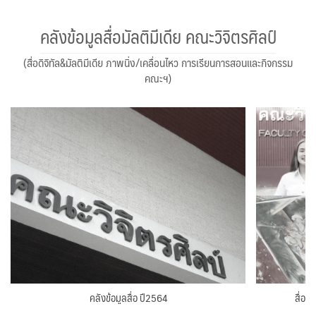
คลังข้อมูลสื่อมัลติมีเดีย คณะวิจิตรศิลป์
(สื่อดิจิทัล&มัลติมีเดีย ภาพนิ่ง/เคลื่อนไหว การเรียนการสอนและกิจกรรม
คณะฯ)
คลังข้อมูลสื่อ ปี2564
สื่อว