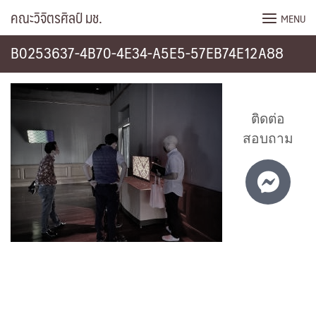
Skip
คณะวิจิตรศิลป์ มช.
MENU
to
content
B0253637-4B70-4E34-A5E5-57EB74E12A88
ติดต่อ
สอบถาม