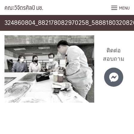
Skip
คณะวิจิตรศิลป์ มช.
MENU
to
content
324860804_882178082970258_588818032082
ติดต่อ
สอบถาม