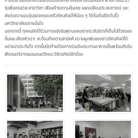
รุ่นพี่ของแต่ละสาขาวิชา เพื่อสร้างความคุ้นเคย แลกเปลี่ยนประสบการณ์ และ
ส่งต่อความอบอุ่นของครอบครัวทัศนศิลป์ให้น้อง ๆ ได้เริ่มต้นชีวิตในรั้ว
มหาวิทยาลัยอย่างมั่นใจ
นอกจากนี้ ทุกคนยังได้ร่วมการแข่งขันฟุตบอลเฮฮากระชับมิตรที่เต็มไปด้วยรอย
ยิ้มและเสียงหัวเราะ สะท้อนถึงความสามัคคี ความผูกพันของชาวทัศนศิลป์ได้
อย่างน่าประทับใจ จากนั้นปิดท้ายด้วยการร่วมรับประทานอาหารเย็นพร้อมกับรับ
ฟังดนตรีจากชมรมดนตรีคณะวิจิตรศิลป์อีกด้วย