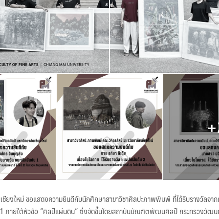
ยเชียงใหม่ ขอแสดงความยินดีกับนักศึกษาสาขาวิชาศิลปะภาพพิมพ์ ที่ได้รับรางวัลจ
 21 ภายใต้หัวข้อ “ศิลป์แผ่นดิน” ซึ่งจัดขึ้นโดยสถาบันบัณฑิตพัฒนศิลป์ กระทรวงวัฒน