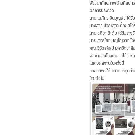
พัฒนาศักยภาพด้านศิลปกรรม
ผลการประกวด
นาย ณภัทร อินบุญส่ง ได้รับ
นางสาว ปวีณ์สุดา ตื้อยศได้
นาย อภิชา ต๊ะตุ้ย ได้รับราง
นาย สิทธิโชค ปัญโญวาท ได้ร
คณะวิจิตรศิลป์ มหาวิทยาลัย
ผลงานอันโดดเด่นจนได้รับการย
แสดงผลงานในครั้งนี้
ขออวยพรให้นักศึกษาทุกท่
ไทยต่อไป