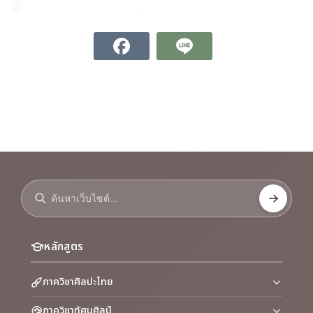
หลักสูตร
ภาควิชาศิลปะไทย
ภาควิชาทัศนศิลป์