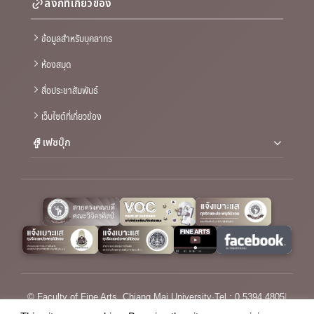
ลิงก์ที่เกี่ยวข้อง
ข้อมูลสำหรับบุคลากร
ห้องสมุด
สื่อประชาสัมพันธ์
เว็บไซต์ที่เกี่ยวข้อง
เฟซบุ๊ก
© Faculty of Fine Arts, Chiang Mai University
·
Tel : 0 5394 4805
|
Email :
saraban_fofa@cmu.ac.th