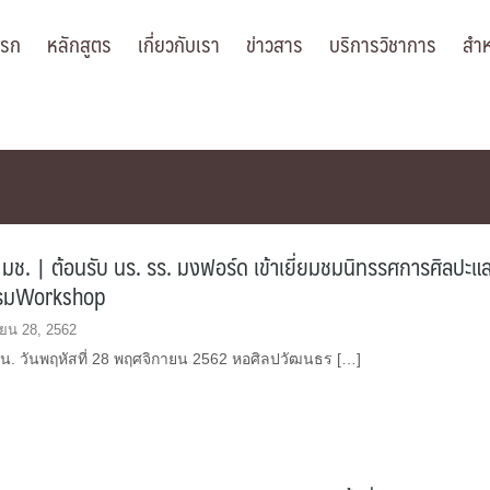
แรก
หลักสูตร
เกี่ยวกับเรา
ข่าวสาร
บริการวิชาการ
สำห
 มช. | ต้อนรับ นร. รร. มงฟอร์ด เข้าเยี่ยมชมนิทรรศการศิลปะแ
รรมWorkshop
ยน 28, 2562
 น. วันพฤหัสที่ 28 พฤศจิกายน 2562 หอศิลปวัฒนธร […]