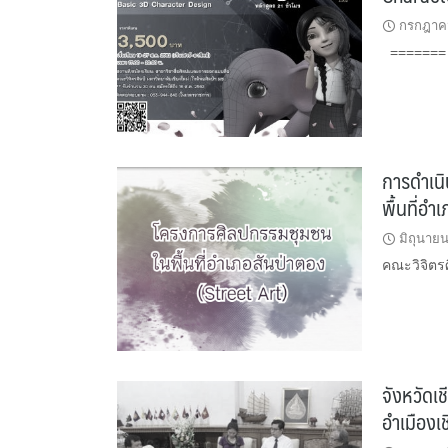
กรกฎาคม
======= [ข
การดำเน
พื้นที่อำ
มิถุนาย
คณะวิจิตร
จังหวัดเ
อำเมืองเ