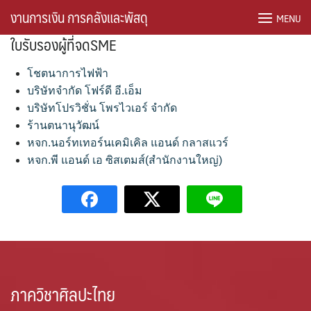
Skip
งานการเงิน การคลังและพัสดุ
MENU
to
ใบรับรองผู้ที่จดSME
content
โชตนาการไฟฟ้า
บริษัทจำกัด โฟร์ดี อี.เอ็ม
บริษัทโปรวิชั่น โพรไวเอร์ จำกัด
ร้านตนานุวัฒน์
หจก.นอร์ทเทอร์นเคมิเคิล แอนด์ กลาสแวร์
หจก.พี แอนด์ เอ ซิสเตมส์(สำนักงานใหญ่)
ภาควิชาศิลปะไทย