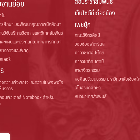
สื่อประชาสัมพันธ์
ยงานย่อย
เว็บไซต์ที่เกี่ยวข้อง
่วไป
เฟซบุ๊ก
การศึกษาและพัฒนาคุณภาพนักศึกษา
านวิจัยบริการวิชาการและวิเทศสัมพันธ์
คณะวิจิตรศิลป์
และแผนและประกันคุณภาพการศึกษา
วอยซ์ออฟอาร์ตส
 การคลังและพัสดุ
ภาควิชาศิลปะไทย
เลอรี่
ภาควิชาทัศนศิลป์
าร
สาขาจิตรกรรม
หอศิลปวัฒนธรรม มหาวิทยาลัยเชียงให
วจความพึงพอใจและความไม่พึงพอใจ
สโมสรนักศึกษา
ห้บริการ
หน่วยวิเทศสัมพันธ์
คอมพิวเตอร์ Notebook สำหรับ
า