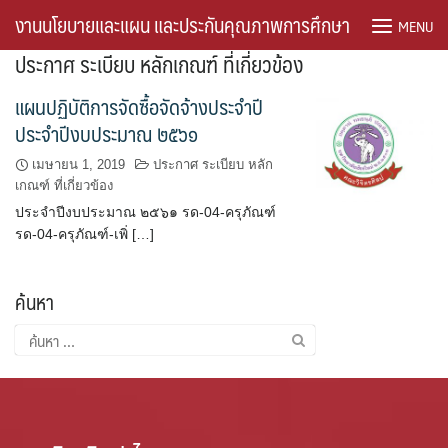
Skip
งานนโยบายและแผน และประกันคุณภาพการศึกษา
MENU
to
ประกาศ ระเบียบ หลักเกณฑ์ ที่เกี่ยวข้อง
content
#762 (ไม่มีชื่อ)
แผนปฏิบัติการจัดซื้อจัดจ้างประจำปี
ประจำปีงบประมาณ ๒๕๖๑
register
เมษายน 1, 2019
ประกาศ ระเบียบ หลัก
คู่มือ/เกณฑ์/ระเบียบ
เกณฑ์ ที่เกี่ยวข้อง
ประจำปีงบประมาณ ๒๕๖๑ รด-04-ครุภัณฑ์
รด-04-ครุภัณฑ์-เพิ่ […]
คู่มือการปฏิบัติงาน
งบประมาณ
ค้นหา
ค้นหา
ติดต่อเรา
สำหรับ:
บุคคลากร
หน่วยงบประมาณและอัตรากำลัง