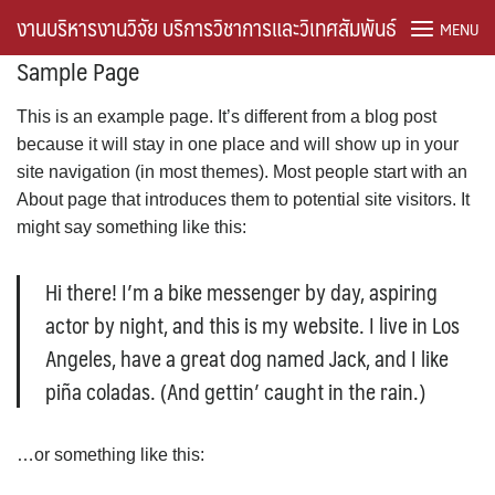
Skip
งานบริหารงานวิจัย บริการวิชาการและวิเทศสัมพันธ์
MENU
to
Sample Page
content
About the Journal
This is an example page. It’s different from a blog post
because it will stay in one place and will show up in your
Frontpage of research
site navigation (in most themes). Most people start with an
About page that introduces them to potential site visitors. It
Home ThaiJo
might say something like this:
Journal Information
Hi there! I’m a bike messenger by day, aspiring
Sample Page
actor by night, and this is my website. I live in Los
Angeles, have a great dog named Jack, and I like
Timeline
piña coladas. (And gettin’ caught in the rain.)
คู่มือการปฏิบัติงาน
…or something like this:
ดาวน์โหลด