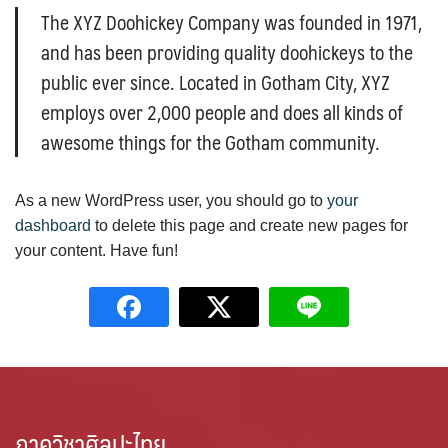
The XYZ Doohickey Company was founded in 1971,
ดาวน์โหลดเอกสารเพิ่มเติม
and has been providing quality doohickeys to the
public ever since. Located in Gotham City, XYZ
ติดต่อเรา
employs over 2,000 people and does all kinds of
ทุนวิจัย
awesome things for the Gotham community.
คณะวิจิตรศิลป์ เปิดรับทุนวิจัย/ ทุนหนังสือ-ตำราปีงบประมาณ 2565
As a new WordPress user, you should go to
your
(เพิ่มเติม) 3 ประเภท
dashboard
to delete this page and create new pages for
your content. Have fun!
ทุนของคณะวิจิตรศิลป์ ปีงบประมาณ 2565
บุคลากร
รายการทรัพย์สินทางปัญญา
วารสารวิจิตรศิลป์ ได้เผยแพร่บทความทางด้านศิลปกรรม ในระบบ
วารสารวิจิตรศิลป์ออนไลน์ (ThaiJO)
ภาควิชาศิลปะไทย