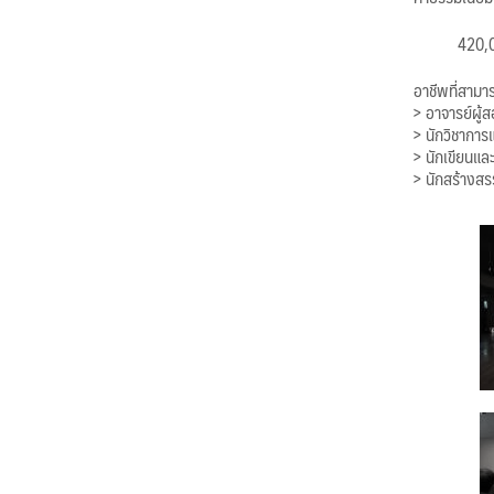
420,0
อาชีพที่สามา
> อาจารย์ผู
> นักวิชากา
> นักเขียนแ
> นักสร้างส