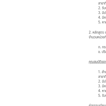
สาขาท
2. รั
3. มี
4. มี
5. หา
2. หลักสูตร
จำนวนหน่วยก
ก. กร
ข. ปร
คุณสมบัติของ
1. สำ
สาขาท
2. มี
3. มี
4. หา
5. รั
ค่าธรรมเนียม