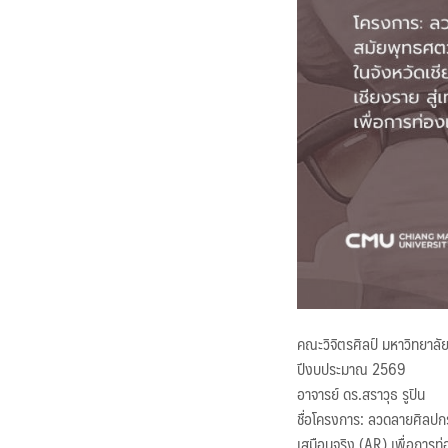
คณะวิจิตรศิลป์ มหาวิทยาลั
ปีงบประมาณ 2569
อาจารย์ ดร.สราวุธ รูปิน
ชื่อโครงการ: ลวดลายศิลปกร
เสมือนจริง (AR) เพื่อการท่