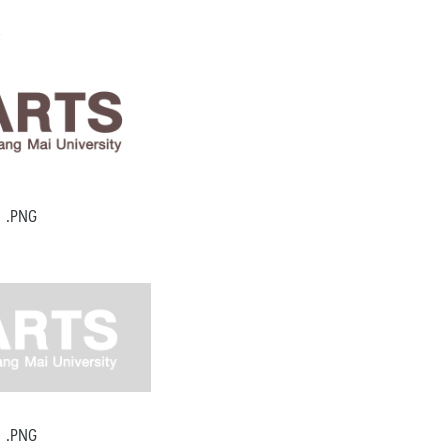
:
.PNG
:
.PNG