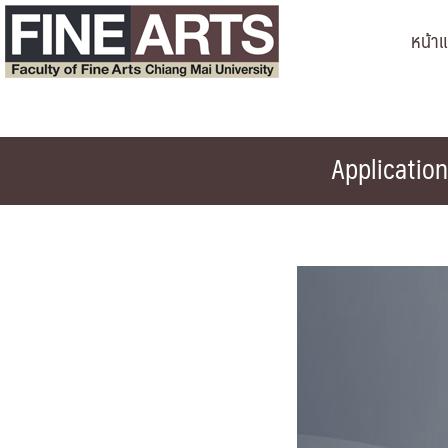
Skip
หน้า
to
content
Applicatio