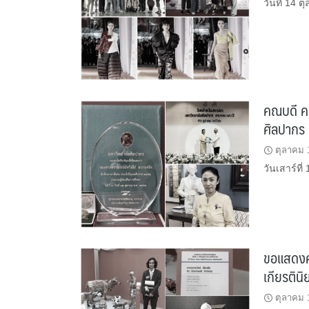
วันที่ 14
คณบดี คณะ
ศิลปากร
ตุลาคม 
วันเสาร์ที
ขอแสดงคว
เกียรติน
ตุลาคม 