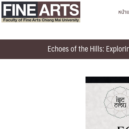
Skip
หน้า
to
content
Echoes of the Hills: Explo