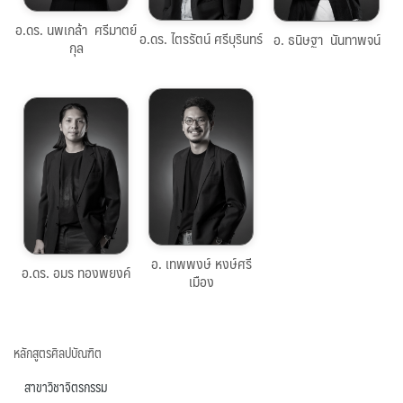
คลิกดูประวัติ
คลิกดู
คลิกดูประวัติ
อ.ดร. นพเกล้า ศรีมาตย์
ประวัติ
อ.ดร. ไตรรัตน์ ศรีบุรินทร์
อ. ธนิษฐา นันทาพจน์
กุล
053-
944848
053-
944832
orn.t@cmu.ac.th
teppong.h@cmu.ac.th
คลิกดู
อ. เทพพงษ์ หงษ์ศรี
ประวัติ
อ.ดร. อมร ทองพยงค์
เมือง
หลักสูตรศิลปบัณฑิต
สาขาวิชาจิตรกรรม