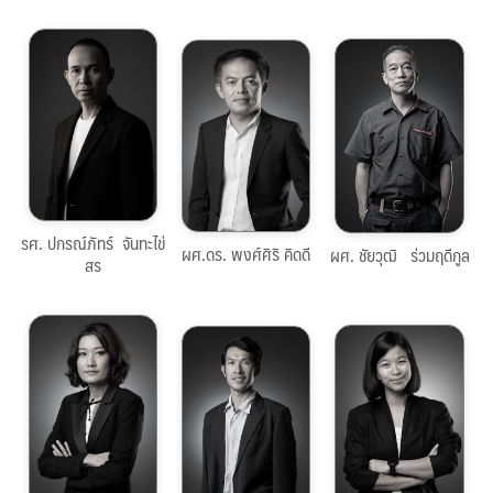
053-
053-
053-
944848
944848
944848
npatara.j@cmu.ac.th
chaivut.r@cmu.ac.th
pongsiri.k@cmu.ac.th
คลิกดู
คลิกดู
คลิกดูประวัติ
รศ. ปกรณ์ภัทร์ จันทะไข่
ประวัติ
ประวัติ
ผศ.ดร. พงศ์ศิริ คิดดี
ผศ. ชัยวุฒิ ร่วมฤดีกูล
สร
053-
053-
053-
944848
944848
944848
trirat.sri@cmu.ac.th
haklao.sr@cmu.ac.th
thanistha.nuntha@cmu.ac.th