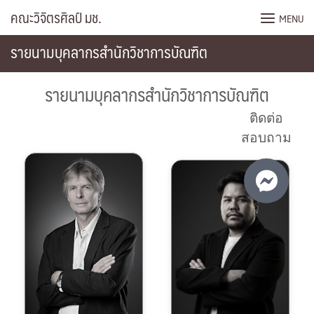
Skip
คณะวิจิตรศิลป์ มช.
MENU
to
content
รายนามบุคลากรสำนักวิชาการบัณฑิต
รายนามบุคลากรสำนักวิชาการบัณฑิต
ติดต่อ
สอบถาม
053-
053-
944804
944855
jantheo.d@cmu.ac.th
korakot.jairak@cmu.ac.th
คลิกดูประวัติ
คลิกดูประวัติ