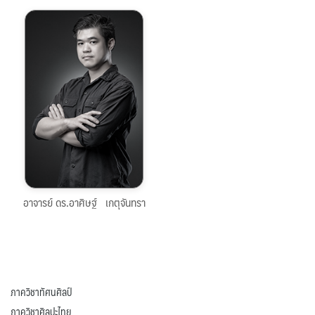
053-
944855
arsid.k@cmu.ac.th
คลิกดูประวัติ
อาจารย์ ดร.อาศิษฐ์ เกตุจันทรา
ภาควิชาทัศนศิลป์
ภาควิชาศิลปะไทย