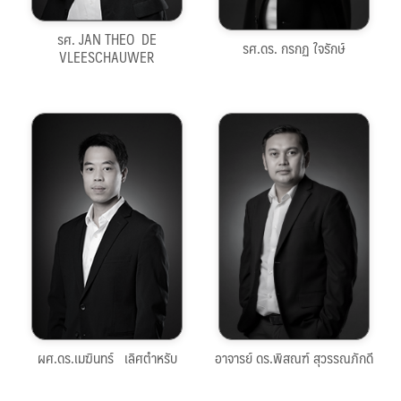
รศ. JAN THEO DE
รศ.ดร. กรกฏ ใจรักษ์
VLEESCHAUWER
053-
053-
944855
944804
maykin.l@cmu.ac.th
pison.s@cmu.ac.th
คลิกดูประวัติ
คลิกดูประวัติ
ผศ.ดร.เมฆินทร์ เลิศตำหรับ
อาจารย์ ดร.พิสณฑ์ สุวรรณภักดี