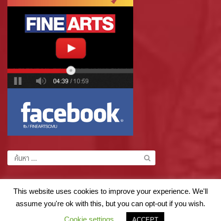
ค้นหา
สำหรับ:
This website uses cookies to improve your experience. We'll
assume you're ok with this, but you can opt-out if you wish.
© Faculty of Fine Arts, Chiang Mai University Tel : 0 5394 4829 | Email :
saraban_fofa@cmu.ac.th
Cookie settings
ACCEPT