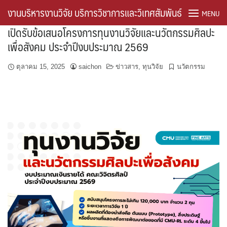
Skip
งานบริหารงานวิจัย บริการวิชาการและวิเทศสัมพันธ์
MENU
to
เปิดรับข้อเสนอโครงการทุนงานวิจัยและนวัตกรรมศิลปะ
content
เพื่อสังคม ประจำปีงบประมาณ 2569
About the Journal
ตุลาคม 15, 2025
saichon
ข่าวสาร
,
ทุนวิจัย
นวัตกรรม
Frontpage of research
Home ThaiJo
Journal Information
Sample Page
Timeline
คู่มือการปฏิบัติงาน
ดาวน์โหลด