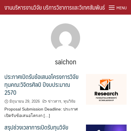
Skip
งานบริหารงานวิจัย บริการวิชาการและวิเทศสัมพันธ์
MENU
to
content
About the Journal
Frontpage of research
Home ThaiJo
saichon
Journal Information
ประกาศเปิดรับข้อเสนอโครงการวิจัย
ทุนคณะวิจิตรศิลป์ ปีงบประมาณ
Sample Page
2570
Timeline
มิถุนายน 29, 2026
ข่าวสาร
,
ทุนวิจัย
Proposal Submission Deadline: ประกาศ
คู่มือการปฏิบัติงาน
เปิดรับข้อเสนอโครงก […]
สรุปช่วงเวลาการเปิดรับทุนวิจัย
ดาวน์โหลด