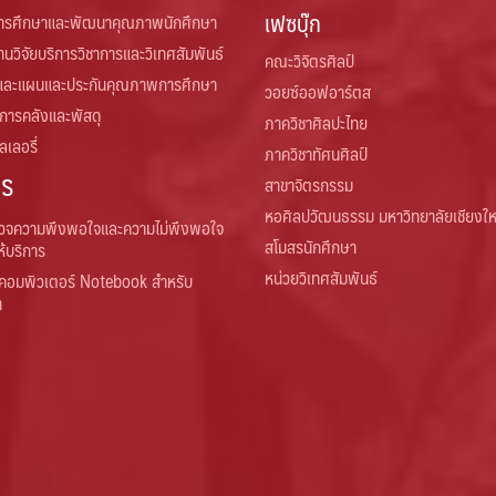
เฟซบุ๊ก
การศึกษาและพัฒนาคุณภาพนักศึกษา
านวิจัยบริการวิชาการและวิเทศสัมพันธ์
คณะวิจิตรศิลป์
และแผนและประกันคุณภาพการศึกษา
วอยซ์ออฟอาร์ตส
 การคลังและพัสดุ
ภาควิชาศิลปะไทย
เลอรี่
ภาควิชาทัศนศิลป์
าร
สาขาจิตรกรรม
หอศิลปวัฒนธรรม มหาวิทยาลัยเชียงให
วจความพึงพอใจและความไม่พึงพอใจ
สโมสรนักศึกษา
ห้บริการ
หน่วยวิเทศสัมพันธ์
คอมพิวเตอร์ Notebook สำหรับ
า