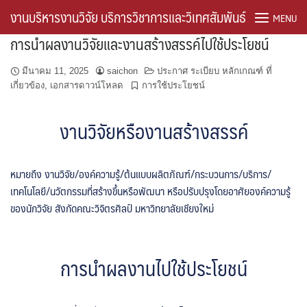
Skip
งานบริหารงานวิจัย บริการวิชาการและวิเทศสัมพันธ์
MENU
to
การนำผลงานวิจัยและงานสร้างสรรค์ไปใช้ประโยชน์
content
About the Journal
มีนาคม 11, 2025
saichon
ประกาศ ระเบียบ หลักเกณฑ์ ที่
เกี่ยวข้อง
,
เอกสารดาวน์โหลด
การใช้ประโยชน์
Frontpage of research
งานวิจัยหรืองานสร้างสรรค์
Home ThaiJo
Journal Information
หมายถึง งานวิจัย/องค์ความรู้/ต้นแบบผลิตภัณฑ์/กระบวนการ/บริการ/
เทคโนโลยี/นวัตกรรมที่สร้างขึ้นหรือพัฒนา หรือปรับปรุงโดยอาศัยองค์ความรู้
Sample Page
ของนักวิจัย สังกัดคณะวิจิตรศิลป์ มหาวิทยาลัยเชียงใหม่
Timeline
การนำผลงานไปใช้ประโยชน์
คู่มือการปฏิบัติงาน
ดาวน์โหลด