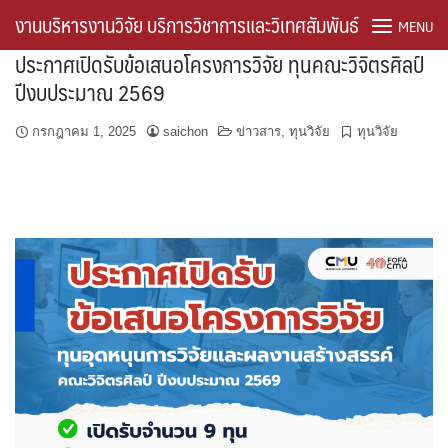
Skip
งานบริหารงานวิจัย บริการวิชาการและวิเทศสัมพันธ์
MENU
to
ประกาศเปิดรับข้อเสนอโครงการวิจัย ทุนคณะวิจิตรศิลป์
content
ปีงบประมาณ 2569
About the Journal
กรกฎาคม 1, 2025
saichon
ข่าวสาร
,
ทุนวิจัย
ทุนวิจัย
Frontpage of research
Home ThaiJo
Journal Information
Sample Page
Timeline
คู่มือการปฏิบัติงาน
ดาวน์โหลด