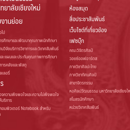
ิทยาลัยเชียงใหม่
ห้องสมุด
สื่อประชาสัมพันธ์
ยงานย่อย
เว็บไซต์ที่เกี่ยวข้อง
่วไป
เฟซบุ๊ก
การศึกษาและพัฒนาคุณภาพนักศึกษา
านวิจัยบริการวิชาการและวิเทศสัมพันธ์
คณะวิจิตรศิลป์
และแผนและประกันคุณภาพการศึกษา
วอยซ์ออฟอาร์ตส
 การคลังและพัสดุ
ภาควิชาศิลปะไทย
เลอรี่
ภาควิชาทัศนศิลป์
าร
สาขาจิตรกรรม
หอศิลปวัฒนธรรม มหาวิทยาลัยเชียงให
วจความพึงพอใจและความไม่พึงพอใจ
สโมสรนักศึกษา
ห้บริการ
หน่วยวิเทศสัมพันธ์
คอมพิวเตอร์ Notebook สำหรับ
า