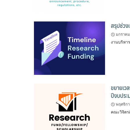
สรุปช่วง
มกราคม 
งานบริหารง
ขยายเวลา
ปีงบประ
พฤศจิกา
คณะวิจิตร