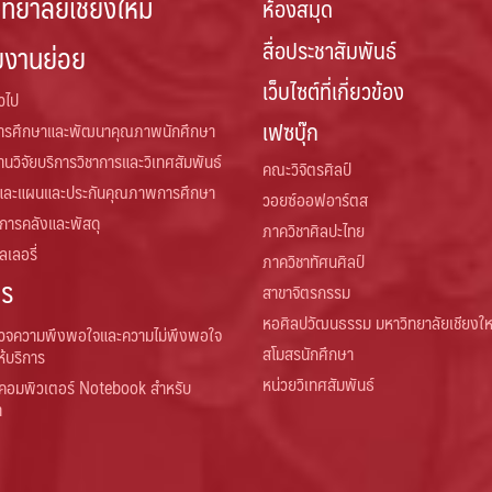
ิทยาลัยเชียงใหม่
ห้องสมุด
สื่อประชาสัมพันธ์
ยงานย่อย
เว็บไซต์ที่เกี่ยวข้อง
่วไป
เฟซบุ๊ก
การศึกษาและพัฒนาคุณภาพนักศึกษา
านวิจัยบริการวิชาการและวิเทศสัมพันธ์
คณะวิจิตรศิลป์
และแผนและประกันคุณภาพการศึกษา
วอยซ์ออฟอาร์ตส
 การคลังและพัสดุ
ภาควิชาศิลปะไทย
เลอรี่
ภาควิชาทัศนศิลป์
าร
สาขาจิตรกรรม
หอศิลปวัฒนธรรม มหาวิทยาลัยเชียงให
วจความพึงพอใจและความไม่พึงพอใจ
สโมสรนักศึกษา
ห้บริการ
หน่วยวิเทศสัมพันธ์
คอมพิวเตอร์ Notebook สำหรับ
า