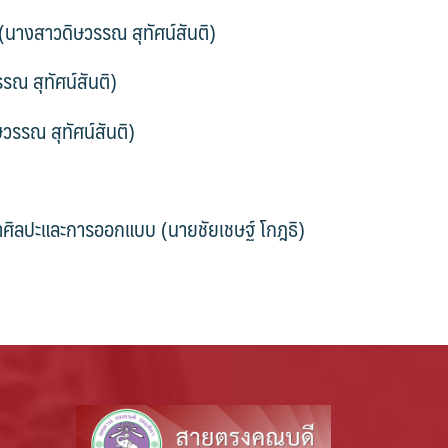
(นางสาวดิษวรรณ สุทัศน์สันติ)
รณ สุทัศน์สันติ)
วรรณ สุทัศน์สันติ)
าศิลปะและการออกแบบ (นายชัยเชษฐ์ โกฎธิ)