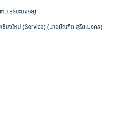
ณฑิต สุริยะมงคล)
ยเชียงใหม่ (Service) (นายบัณฑิต สุริยะมงคล)