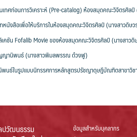
เทศก่อนการวิเคราะห์ (Pre-catalog) ห้องสมุดคณะวิจิตรศิลป์ 
นังสือเพื่อให้บริการในห้องสมุดคณะวิจิตรศิลป์ (นางสาวดิษวร
ลิเคชัน Fofalib Movie ของห้องสมุดคณะวิจิตรศิลป์ (นางสาวดิษ
ปริญญานิพนธ์ (นางสาวพิมลพรรณ ด้วงฟู)
นิพนธ์ในรูปแบบนิทรรศการหลักสูตรปรัชญาดุษฎีบัณฑิตสาขาวิช
ลปวัฒนธรรม
ข้อมูลสำหรับบุคลากร